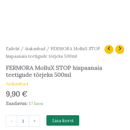
FERMORA
Esileht
/
Aiakaubad
/ FERMORA MolluX STOP
MolluX
hispaanaia teetigude tõrjeks 500ml
STOP
hispaanaia
FERMORA MolluX STOP hispaanaia
teetigude
teetigude tõrjeks 500ml
tõrjeks
500ml
Aiakaubad
kogus
9,90
€
Saadavus:
17 laos
-
+
Lisa korvi