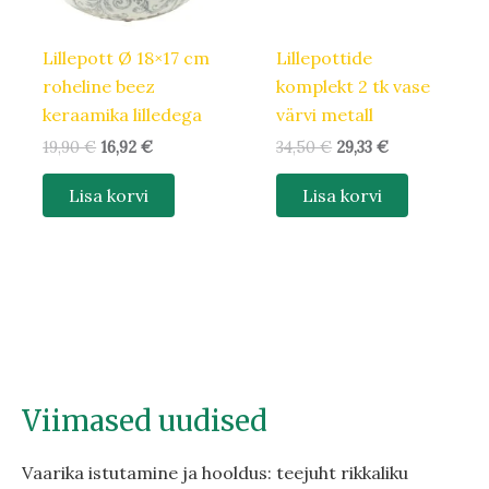
Lillepott Ø 18×17 cm
Lillepottide
roheline beez
komplekt 2 tk vase
keraamika lilledega
värvi metall
19,90
€
16,92
€
34,50
€
29,33
€
Lisa korvi
Lisa korvi
Viimased uudised
Vaarika istutamine ja hooldus: teejuht rikkaliku