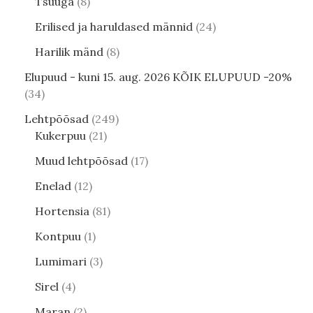
Tsuuga
8
Erilised ja haruldased männid
24
Harilik mänd
8
Elupuud - kuni 15. aug. 2026 KÕIK ELUPUUD -20%
34
Lehtpõõsad
249
Kukerpuu
21
Muud lehtpõõsad
17
Enelad
12
Hortensia
81
Kontpuu
1
Lumimari
3
Sirel
4
Maran
2