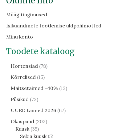
Oluline info
Müügitingimused
Isikuandmete töötlemise üldpõhimõtted
Minu konto
Toodete kataloog
Hortensiad
78
Kõrrelised
15
Maitsetaimed -40%
12
Püsikud
72
UUED taimed 2026
67
Okaspuud
203
Kuusk
35
Sebia kuusk
5