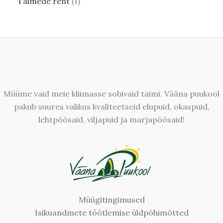
Taimede rent
1
Müüme vaid meie kliimasse sobivaid taimi. Vääna puukool
pakub suures valikus kvaliteetseid elupuid, okaspuid,
lehtpõõsaid, viljapuid ja marjapõõsaid!
Müügitingimused
Isikuandmete töötlemise üldpõhimõtted