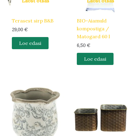
Laost otsas
Laost otsas
Terasest sirp B&B
BIO-Aiamuld
kompostiga /
29,00
€
Matogard 60 l
Loe edasi
6,50
€
Loe edasi
Algne
Praegune
Algne
Praegune
hind
hind
hind
hind
oli:
on:
oli:
on:
19,90 €.
16,92 €.
34,50 €.
29,33 €.