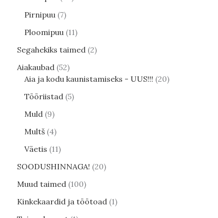
Pirnipuu
7
Ploomipuu
11
Segahekiks taimed
2
Aiakaubad
52
Aia ja kodu kaunistamiseks - UUS!!!
20
Tööriistad
5
Muld
9
Multš
4
Väetis
11
SOODUSHINNAGA!
20
Muud taimed
100
Kinkekaardid ja töötoad
1