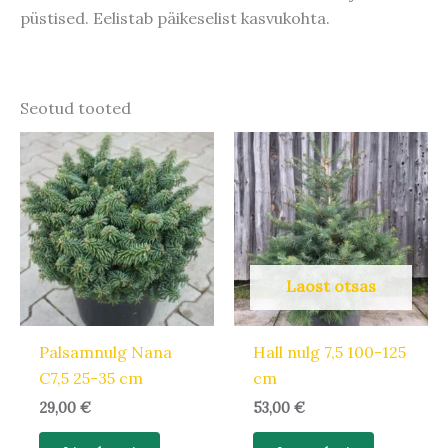
püstised. Eelistab päikeselist kasvukohta.
Seotud tooted
Laost otsas
Palsamnulg Nana
Hall nulg 7,5 100-125
C7,5 25-35 cm
cm
29,00
€
53,00
€