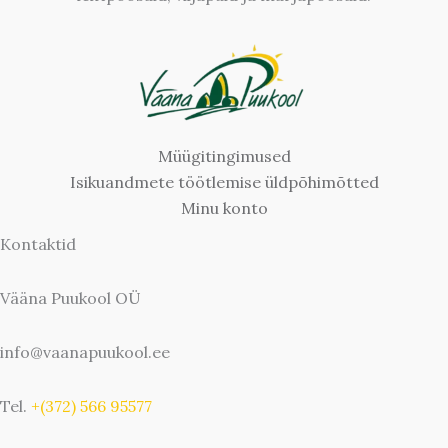
Müügitingimused
Isikuandmete töötlemise üldpõhimõtted
Minu konto
Kontaktid
Vääna Puukool OÜ
info@vaanapuukool.ee
Tel.
+(372) 566 95577