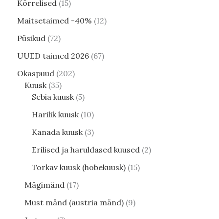
Kõrrelised
15
Maitsetaimed -40%
12
Püsikud
72
UUED taimed 2026
67
Okaspuud
202
Kuusk
35
Sebia kuusk
5
Harilik kuusk
10
Kanada kuusk
3
Erilised ja haruldased kuused
2
Torkav kuusk (hõbekuusk)
15
Mägimänd
17
Must mänd (austria mänd)
9