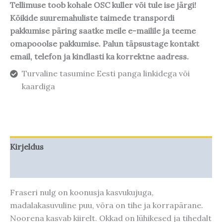
Tellimuse toob kohale OSC kuller või tule ise järgi!
Kõikide suuremahuliste taimede transpordi
pakkumise päring saatke meile e-mailile ja teeme
omapooolse pakkumise. Palun täpsustage kontakt
email, telefon ja kindlasti ka korrektne aadress.
Turvaline tasumine Eesti panga linkidega või
kaardiga
Kirjeldus
Taime kasvupotentsiaal
Fraseri nulg on koonusja kasvukujuga,
madalakasuvuline puu, võra on tihe ja korrapärane.
Noorena kasvab kiirelt. Okkad on lühikesed ja tihedalt