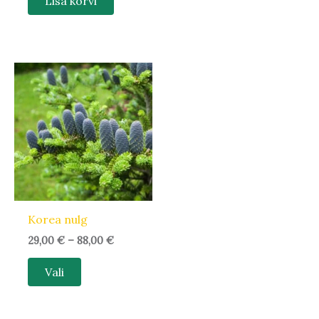
Lisa korvi
Hinnavahemik:
Sellel
29,00 €
tootel
kuni
88,00 €
on
mitu
varianti.
Valikuid
saab
teha
Korea nulg
tootelehel.
29,00
€
–
88,00
€
Vali