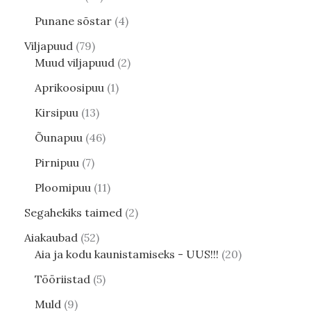
Punane sõstar
4
Viljapuud
79
Muud viljapuud
2
Aprikoosipuu
1
Kirsipuu
13
Õunapuu
46
Pirnipuu
7
Ploomipuu
11
Segahekiks taimed
2
Aiakaubad
52
Aia ja kodu kaunistamiseks - UUS!!!
20
Tööriistad
5
Muld
9