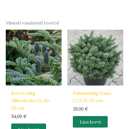
Viimati vaadatud tooted
Korea nulg
Palsamnulg Nana
Silberlocke C5 40-
C7,5 25-35 cm
50 cm
29,00
€
54,00
€
Lisa korvi