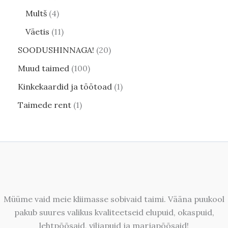
Multš
4
Väetis
11
SOODUSHINNAGA!
20
Muud taimed
100
Kinkekaardid ja töötoad
1
Taimede rent
1
Müüme vaid meie kliimasse sobivaid taimi. Vääna puukool
pakub suures valikus kvaliteetseid elupuid, okaspuid,
lehtpõõsaid, viljapuid ja marjapõõsaid!