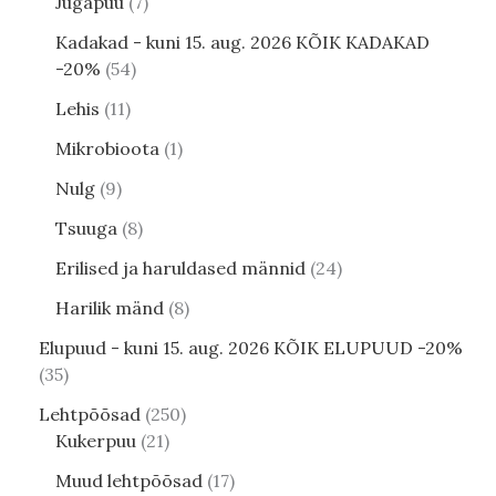
Jugapuu
7
Kadakad - kuni 15. aug. 2026 KÕIK KADAKAD
-20%
54
Lehis
11
Mikrobioota
1
Nulg
9
Tsuuga
8
Erilised ja haruldased männid
24
Harilik mänd
8
Elupuud - kuni 15. aug. 2026 KÕIK ELUPUUD -20%
35
Lehtpõõsad
250
Kukerpuu
21
Muud lehtpõõsad
17