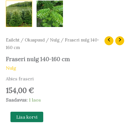
Fraseri
Esileht
/
Okaspuud
/
Nulg
/ Fraseri nulg 140-
nulg
160 cm
140-
160
Fraseri nulg 140-160 cm
cm
Nulg
kogus
Abies fraseri
154,00
€
Saadavus:
1 laos
Lisa korvi