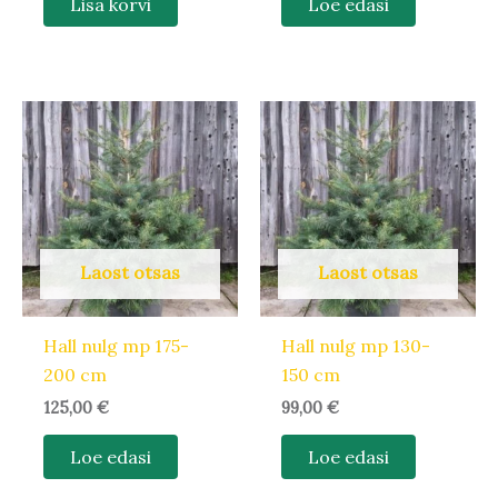
Lisa korvi
Loe edasi
Laost otsas
Laost otsas
Hall nulg mp 175-
Hall nulg mp 130-
200 cm
150 cm
125,00
€
99,00
€
Loe edasi
Loe edasi