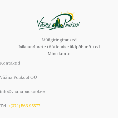
Müügitingimused
Isikuandmete töötlemise üldpõhimõtted
Minu konto
Kontaktid
Vääna Puukool OÜ
info@vaanapuukool.ee
Tel.
+(372) 566 95577