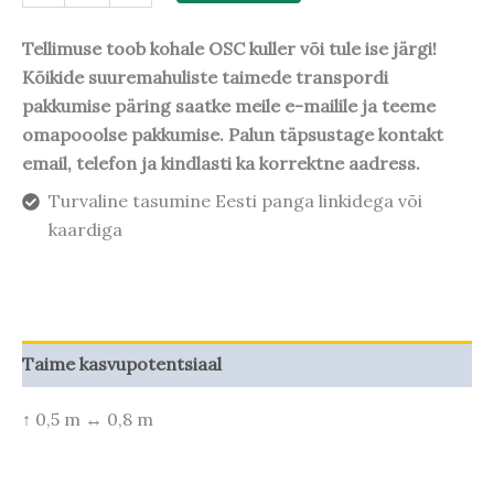
Tellimuse toob kohale OSC kuller või tule ise järgi!
Kõikide suuremahuliste taimede transpordi
pakkumise päring saatke meile e-mailile ja teeme
omapooolse pakkumise. Palun täpsustage kontakt
email, telefon ja kindlasti ka korrektne aadress.
Turvaline tasumine Eesti panga linkidega või
kaardiga
Taime kasvupotentsiaal
↑ 0,5 m ↔ 0,8 m