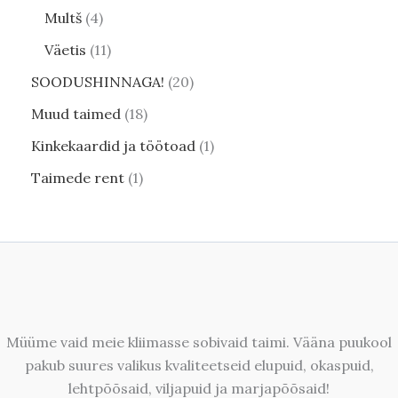
Multš
4
Väetis
11
SOODUSHINNAGA!
20
Muud taimed
18
Kinkekaardid ja töötoad
1
Taimede rent
1
Müüme vaid meie kliimasse sobivaid taimi. Vääna puukool
pakub suures valikus kvaliteetseid elupuid, okaspuid,
lehtpõõsaid, viljapuid ja marjapõõsaid!