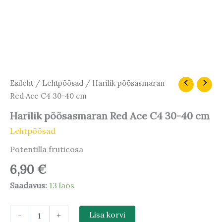
Harilik
Esileht
/
Lehtpõõsad
/ Harilik põõsasmaran
põõsasmaran
Red Ace C4 30-40 cm
Red
Ace
Harilik põõsasmaran Red Ace C4 30-40 cm
C4
Lehtpõõsad
30-
40
Potentilla fruticosa
cm
kogus
6,90
€
Saadavus:
13 laos
-
+
Lisa korvi