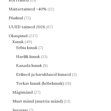
Kõrrelised
15
Maitsetaimed -40%
12
Püsikud
72
UUED taimed 2026
67
Okaspuud
237
Kuusk
49
Sebia kuusk
7
Harilik kuusk
13
Kanada kuusk
8
Erilised ja haruldased kuused
3
Torkav kuusk (hõbekuusk)
18
Mägimänd
27
Must mänd (austria mänd)
13
Jugapuu
7