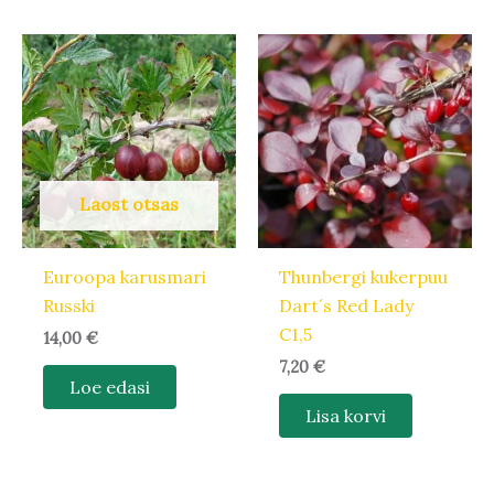
Laost otsas
Euroopa karusmari
Thunbergi kukerpuu
Russki
Dart´s Red Lady
C1,5
14,00
€
7,20
€
Loe edasi
Lisa korvi