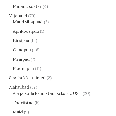
Punane sõstar
4
Viljapuud
79
Muud viljapuud
2
Aprikoosipuu
1
Kirsipuu
13
Õunapuu
46
Pirnipuu
7
Ploomipuu
11
Segahekiks taimed
2
Aiakaubad
52
Aia ja kodu kaunistamiseks - UUS!!!
20
Tööriistad
5
Muld
9