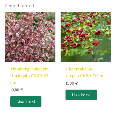
Seotud tooted
Thunbergi kukerpuu
Üheemakaline
Harlequin C3 30-35
viirpuu C6 50-70 cm
cm
11,00
€
10,80
€
Lisa korvi
Lisa korvi