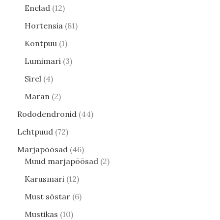
Enelad
12
Hortensia
81
Kontpuu
1
Lumimari
3
Sirel
4
Maran
2
Rododendronid
44
Lehtpuud
72
Marjapõõsad
46
Muud marjapõõsad
2
Karusmari
12
Must sõstar
6
Mustikas
10