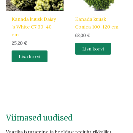
Kanada kuusk Daisy
Kanada kuusk
´s White C7 30-40
Conica 100-120 cm
cm
63,00
€
25,20
€
Lisa korvi
Lisa korvi
Viimased uudised
Vaarika istutamine ja hooldus: teejuht rikkaliku