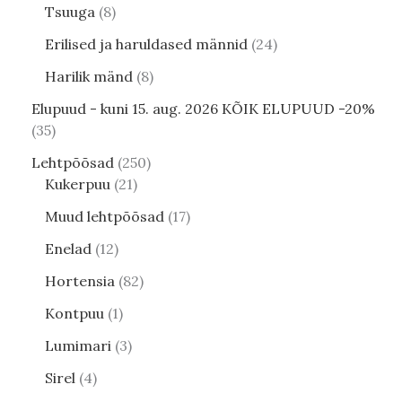
Tsuuga
8
Erilised ja haruldased männid
24
Harilik mänd
8
Elupuud - kuni 15. aug. 2026 KÕIK ELUPUUD -20%
35
Lehtpõõsad
250
Kukerpuu
21
Muud lehtpõõsad
17
Enelad
12
Hortensia
82
Kontpuu
1
Lumimari
3
Sirel
4