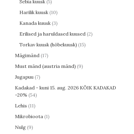
Sebia kuusk
5
Harilik kuusk
10
Kanada kuusk
3
Erilised ja haruldased kuused
2
Torkav kuusk (hõbekuusk)
15
Mägimänd
17
Must mänd (austria mänd)
9
Jugapuu
7
Kadakad - kuni 15. aug. 2026 KÕIK KADAKAD
-20%
54
Lehis
11
Mikrobioota
1
Nulg
9