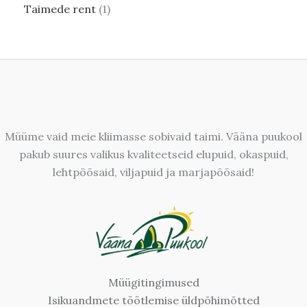
Taimede rent
1
Müüme vaid meie kliimasse sobivaid taimi. Vääna puukool
pakub suures valikus kvaliteetseid elupuid, okaspuid,
lehtpõõsaid, viljapuid ja marjapõõsaid!
Müügitingimused
Isikuandmete töötlemise üldpõhimõtted