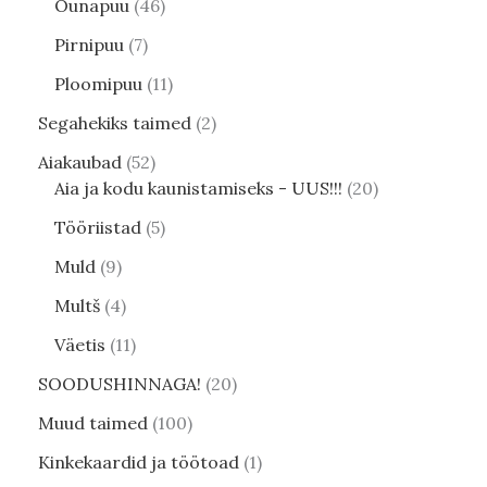
Õunapuu
46
Pirnipuu
7
Ploomipuu
11
Segahekiks taimed
2
Aiakaubad
52
Aia ja kodu kaunistamiseks - UUS!!!
20
Tööriistad
5
Muld
9
Multš
4
Väetis
11
SOODUSHINNAGA!
20
Muud taimed
100
Kinkekaardid ja töötoad
1