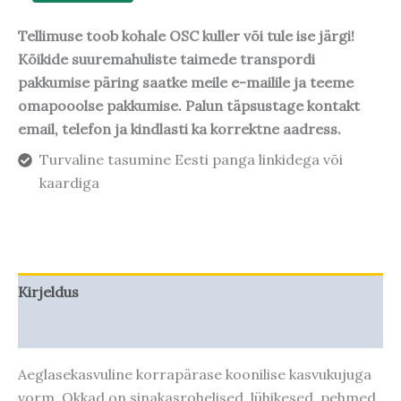
Tellimuse toob kohale OSC kuller või tule ise järgi!
Kõikide suuremahuliste taimede transpordi
pakkumise päring saatke meile e-mailile ja teeme
omapooolse pakkumise. Palun täpsustage kontakt
email, telefon ja kindlasti ka korrektne aadress.
Turvaline tasumine Eesti panga linkidega või
kaardiga
Kirjeldus
Taime kasvupotentsiaal
Aeglasekasvuline korrapärase koonilise kasvukujuga
vorm. Okkad on sinakasrohelised, lühikesed, pehmed,