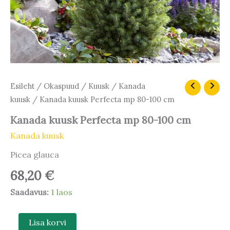
Kanada
Esileht
/
Okaspuud
/
Kuusk
/
Kanada
kuusk
kuusk
/ Kanada kuusk Perfecta mp 80-100 cm
Perfecta
mp
Kanada kuusk Perfecta mp 80-100 cm
80-
Kanada kuusk
100
cm
Picea glauca
kogus
68,20
€
Saadavus:
1 laos
Lisa korvi