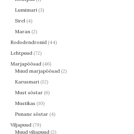
Lumimari
3
Sirel
4
Maran
2
Rododendronid
44
Lehtpuud
72
Marjapõõsad
46
Muud marjapõõsad
2
Karusmari
12
Must sõstar
6
Mustikas
10
Punane sõstar
4
Viljapuud
79
Muud viljapuud
2