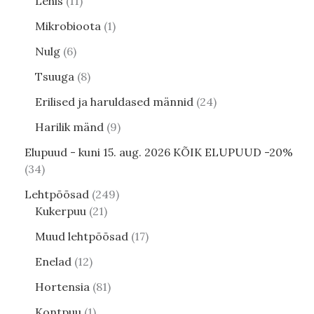
Lehis
11
Mikrobioota
1
Nulg
6
Tsuuga
8
Erilised ja haruldased männid
24
Harilik mänd
9
Elupuud - kuni 15. aug. 2026 KÕIK ELUPUUD -20%
34
Lehtpõõsad
249
Kukerpuu
21
Muud lehtpõõsad
17
Enelad
12
Hortensia
81
Kontpuu
1