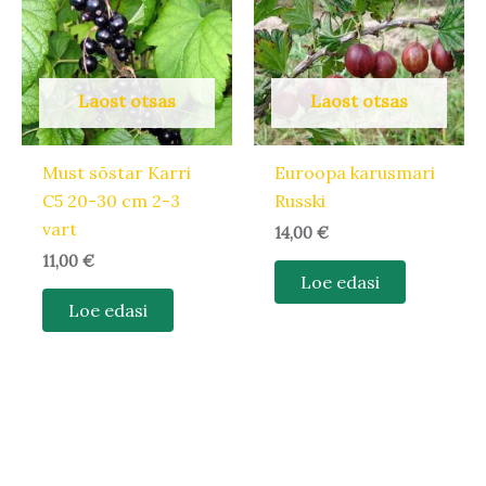
Laost otsas
Laost otsas
Must sõstar Karri
Euroopa karusmari
C5 20-30 cm 2-3
Russki
vart
14,00
€
11,00
€
Loe edasi
Loe edasi