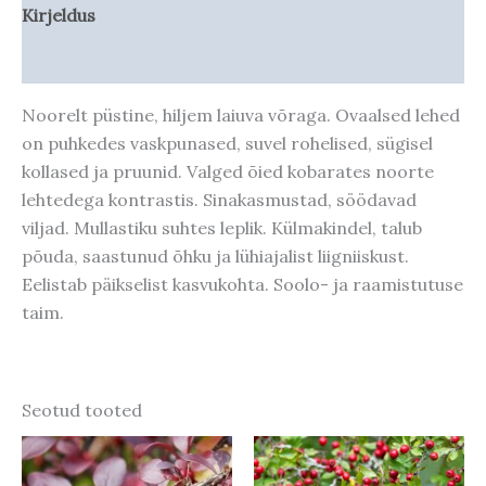
Kirjeldus
Taime kasvupotentsiaal
Noorelt püstine, hiljem laiuva võraga. Ovaalsed lehed
on puhkedes vaskpunased, suvel rohelised, sügisel
kollased ja pruunid. Valged õied kobarates noorte
lehtedega kontrastis. Sinakasmustad, söödavad
viljad. Mullastiku suhtes leplik. Külmakindel, talub
põuda, saastunud õhku ja lühiajalist liigniiskust.
Eelistab päikselist kasvukohta. Soolo- ja raamistutuse
taim.
Seotud tooted