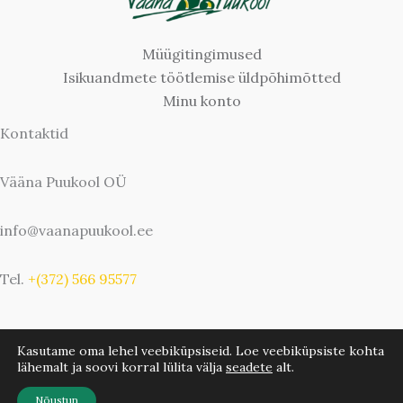
Müügitingimused
Isikuandmete töötlemise üldpõhimõtted
Minu konto
Kontaktid
Vääna Puukool OÜ
info@vaanapuukool.ee
Tel.
+(372) 566 95577
Kasutame oma lehel veebiküpsiseid. Loe veebiküpsiste kohta
lähemalt ja soovi korral lülita välja
seadete
alt.
Copyright © 2026 Vääna Puukool | Bwebbie.com
Nõustun