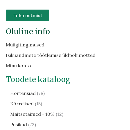
Jätka ostmist
Oluline info
Müügitingimused
Isikuandmete töötlemise üldpõhimõtted
Minu konto
Toodete kataloog
Hortensiad
78
Kõrrelised
15
Maitsetaimed -40%
12
Püsikud
72