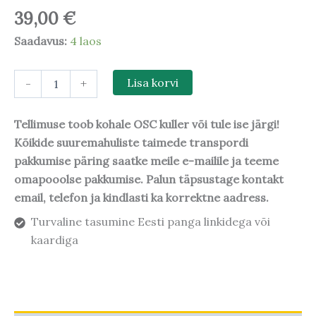
39,00
€
Saadavus:
4 laos
-
+
Lisa korvi
Tellimuse toob kohale OSC kuller või tule ise järgi!
Kõikide suuremahuliste taimede transpordi
pakkumise päring saatke meile e-mailile ja teeme
omapooolse pakkumise. Palun täpsustage kontakt
email, telefon ja kindlasti ka korrektne aadress.
Turvaline tasumine Eesti panga linkidega või
kaardiga