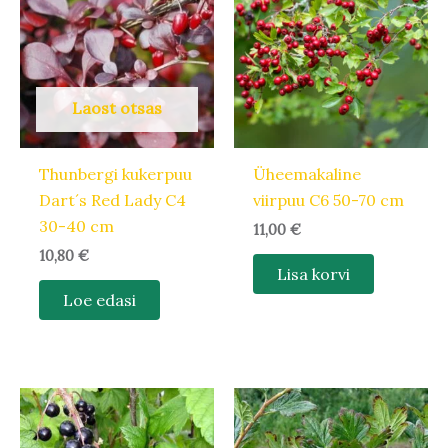
Laost otsas
Thunbergi kukerpuu
Üheemakaline
Dart´s Red Lady C4
viirpuu C6 50-70 cm
30-40 cm
11,00
€
10,80
€
Lisa korvi
Loe edasi