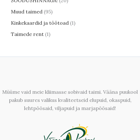
SOODUSHINNAGA!
20
Muud taimed
95
Kinkekaardid ja töötoad
1
Taimede rent
1
Müüme vaid meie kliimasse sobivaid taimi. Vääna puukool
pakub suures valikus kvaliteetseid elupuid, okaspuid,
lehtpõõsaid, viljapuid ja marjapõõsaid!