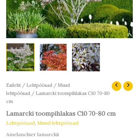
Lamarcki
Esileht
/
Lehtpõõsad
/
Muud
toompihlakas
lehtpõõsad
/ Lamarcki toompihlakas C10 70-80
C10
cm
70-
80
Lamarcki toompihlakas C10 70-80 cm
cm
kogus
Lehtpõõsad
,
Muud lehtpõõsad
Amelanchier lamarckii