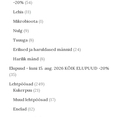
-20%
54
Lehis
11
Mikrobioota
1
Nulg
9
Tsuuga
8
Erilised ja haruldased männid
24
Harilik mänd
8
Elupuud - kuni 15. aug. 2026 KÕIK ELUPUUD -20%
35
Lehtpõõsad
249
Kukerpuu
21
Muud lehtpõõsad
17
Enelad
12