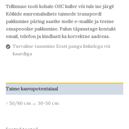
Tellimuse toob kohale OSC kuller või tule ise järgi!
Kõikide suuremahuliste taimede transpordi
pakkumise päring saatke meile e-mailile ja teeme
omapooolse pakkumise. Palun täpsustage kontakt
email, telefon ja kindlasti ka korrektne aadress.
Turvaline tasumine Eesti panga linkidega või
kaardiga
Taime kasvupotentsiaal
↑ 50/80 cm ↔ 30-50 cm