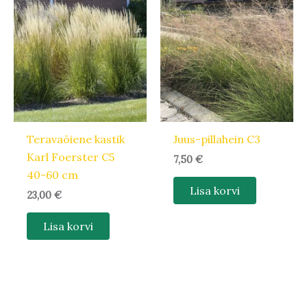
Teravaõiene kastik
Juus-pillahein C3
Karl Foerster C5
7,50
€
40-60 cm
Lisa korvi
23,00
€
Lisa korvi