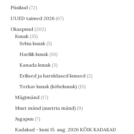
Püsikud
72
UUED taimed 2026
67
Okaspuud
202
Kuusk
35
Sebia kuusk
5
Harilik kuusk
10
Kanada kuusk
3
Erilised ja haruldased kuused
2
Torkav kuusk (hõbekuusk)
15
Mägimänd
17
Must mänd (austria mänd)
9
Jugapuu
7
Kadakad - kuni 15. aug. 2026 KÕIK KADAKAD