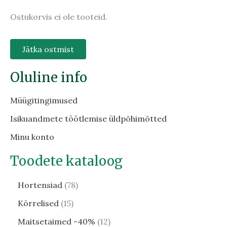
Ostukorvis ei ole tooteid.
Jätka ostmist
Oluline info
Müügitingimused
Isikuandmete töötlemise üldpõhimõtted
Minu konto
Toodete kataloog
Hortensiad
78
Kõrrelised
15
Maitsetaimed -40%
12