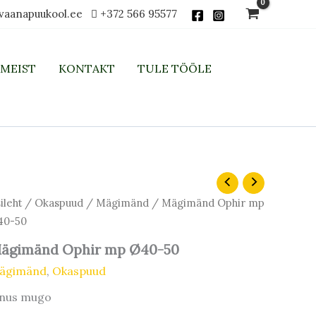
vaanapuukool.ee
+372 566 95577
MEIST
KONTAKT
TULE TÖÖLE
gimänd
hir
ileht
/
Okaspuud
/
Mägimänd
/ Mägimänd Ophir mp
p
40-50
40-
ägimänd Ophir mp Ø40-50
gus
ägimänd
,
Okaspuud
inus mugo