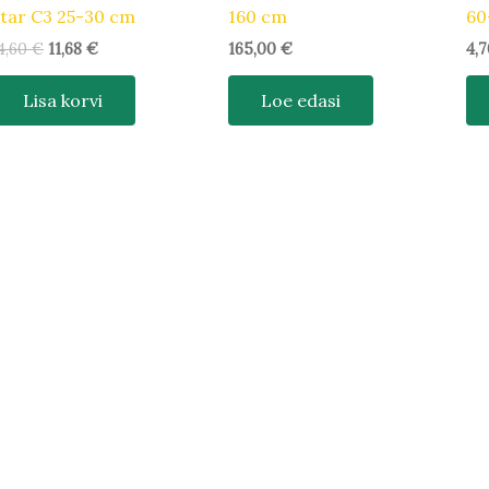
tar C3 25-30 cm
160 cm
60
4,60
€
11,68
€
165,00
€
4,
Lisa korvi
Loe edasi