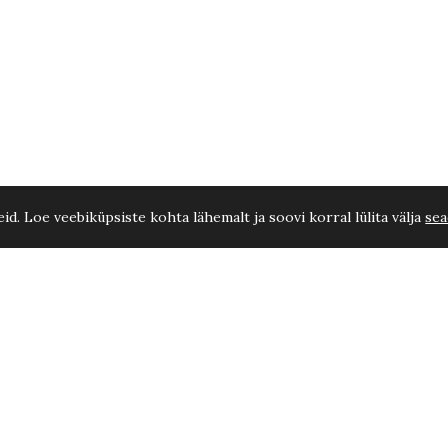
d. Loe veebiküpsiste kohta lähemalt ja soovi korral lülita välja
sea