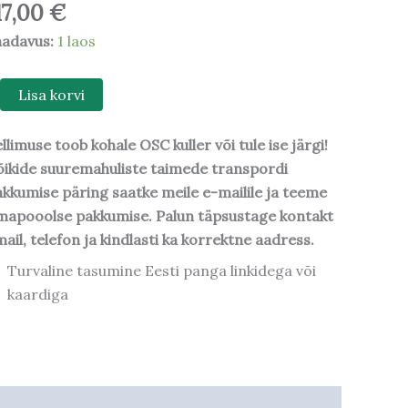
17,00
€
aadavus:
1 laos
Lisa korvi
llimuse toob kohale OSC kuller või tule ise järgi!
ikide suuremahuliste taimede transpordi
kkumise päring saatke meile e-mailile ja teeme
mapooolse pakkumise. Palun täpsustage kontakt
ail, telefon ja kindlasti ka korrektne aadress.
Turvaline tasumine Eesti panga linkidega või
kaardiga