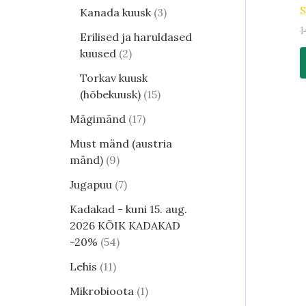
S
Kanada kuusk
3
1
Erilised ja haruldased
kuused
2
Torkav kuusk
(hõbekuusk)
15
Mägimänd
17
Must mänd (austria
mänd)
9
Jugapuu
7
Kadakad - kuni 15. aug.
2026 KÕIK KADAKAD
-20%
54
Lehis
11
Mikrobioota
1