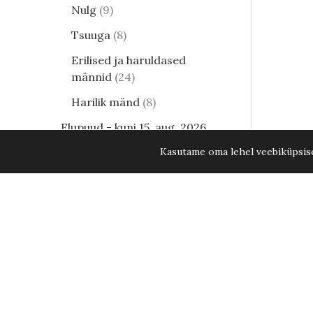
Nulg
9
Tsuuga
8
Erilised ja haruldased
männid
24
Harilik mänd
8
Elupuud - kuni 15. aug. 2026
KÕIK ELUPUUD -20%
35
Kasutame oma lehel veebiküpsisei
Lehtpõõsad
250
Kukerpuu
21
Mägimänd Ophir mp Ø40-50
Muud lehtpõõsad
17
Enelad
12
Hortensia
82
Kontpuu
1
Lumimari
3