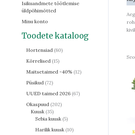
Isikuandmete töötlemise
üldpõhimõtted
Aeg
Minu konto
roh
kiv
Toodete kataloog
Hortensiad
80
Seo
Kõrrelised
15
Maitsetaimed -40%
12
Püsikud
72
UUED taimed 2026
67
Okaspuud
202
Kuusk
35
Sebia kuusk
5
Harilik kuusk
10
K