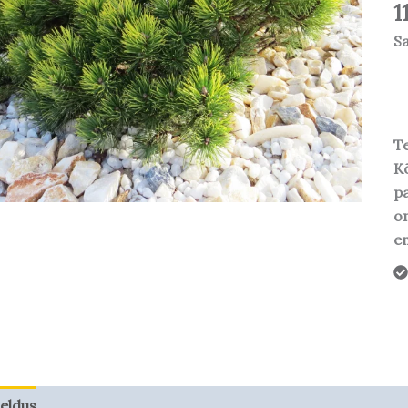
1
S
Te
Kõ
pa
o
em
jeldus
Taime kasvupotentsiaal