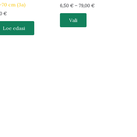
-70 cm (3a)
6,50
€
–
79,00
€
70
€
Vali
Loe edasi