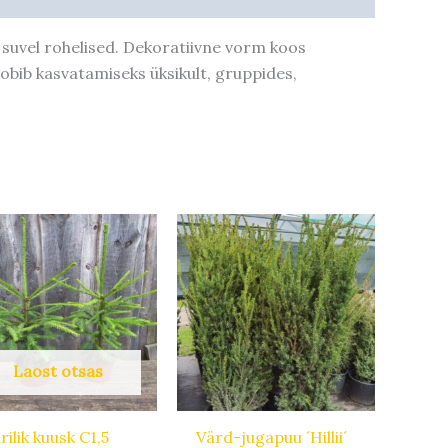
 suvel rohelised. Dekoratiivne vorm koos
obib kasvatamiseks üksikult, gruppides,
Hinnavahemik:
Sellel
6,50 €
tootel
kuni
79,00 €
on
mitu
varianti.
Valikuid
Laost otsas
saab
teha
tootelehel.
rilik kuusk C1,5
Värd-jugapuu ´Hillii´