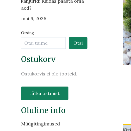
kahjurid: Kuidas päästa oma
aed?
mai 6, 2026
Otsing
Otsi
Ostukorv
Ostukorvis ei ole tooteid.
Jätka ostmist
Oluline info
Müügitingimused
Kir