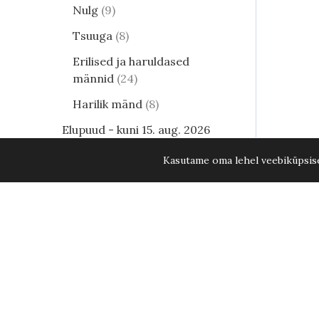
Nulg
9
Tsuuga
8
Erilised ja haruldased
männid
24
Harilik mänd
8
Elupuud - kuni 15. aug. 2026
KÕIK ELUPUUD -20%
35
Kasutame oma lehel veebiküpsisei
Lehtpõõsad
249
Kukerpuu
21
Muud lehtpõõsad
17
Enelad
12
Hortensia
81
Kontpuu
1
Lumimari
3