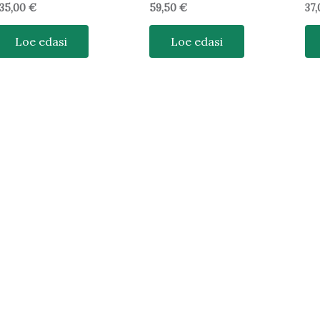
35,00
€
59,50
€
37
Loe edasi
Loe edasi