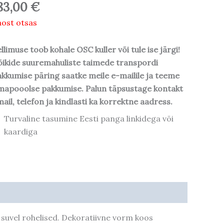
83,00
€
ost otsas
llimuse toob kohale OSC kuller või tule ise järgi!
ikide suuremahuliste taimede transpordi
kkumise päring saatke meile e-mailile ja teeme
mapooolse pakkumise. Palun täpsustage kontakt
ail, telefon ja kindlasti ka korrektne aadress.
Turvaline tasumine Eesti panga linkidega või
kaardiga
 suvel rohelised. Dekoratiivne vorm koos