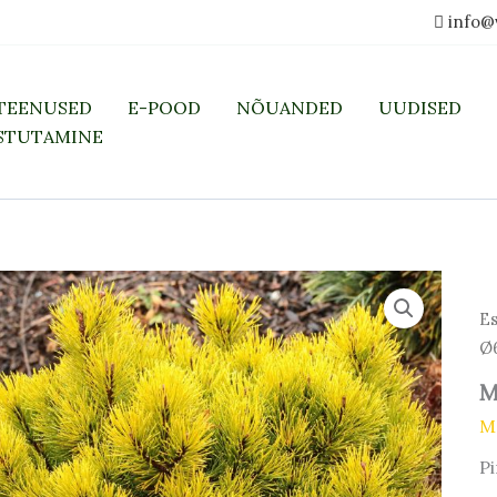
info@
TEENUSED
E-POOD
NÕUANDED
UUDISED
STUTAMINE
Es
Ø
M
M
P