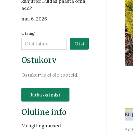
kahjurid: Kuidas päästa oma
aed?
mai 6, 2026
Otsing
Otsi
Ostukorv
Ostukorvis ei ole tooteid.
Jätka ostmist
Oluline info
Kir
Müügitingimused
Aeg