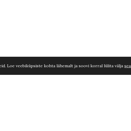
d. Loe veebiküpsiste kohta lähemalt ja soovi korral lülita välja
sea