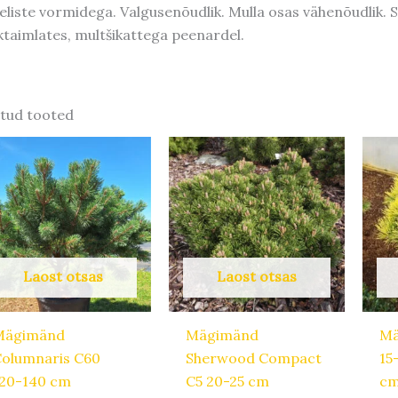
eliste vormidega. Valgusenõudlik. Mulla osas vähenõudlik. S
iktaimlates, multšikattega peenardel.
tud tooted
Laost otsas
Laost otsas
Mägimänd
Mägimänd
Mä
olumnaris C60
Sherwood Compact
15
120-140 cm
C5 20-25 cm
c