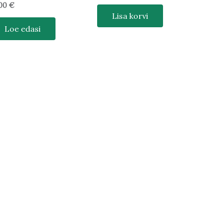
,00
€
Lisa korvi
Loe edasi