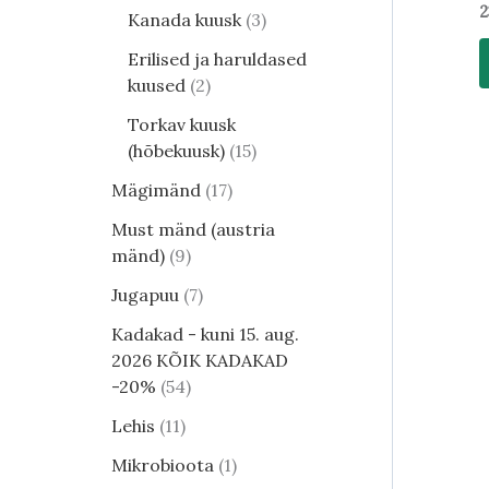
2
Kanada kuusk
3
Erilised ja haruldased
kuused
2
Torkav kuusk
(hõbekuusk)
15
Mägimänd
17
Must mänd (austria
mänd)
9
Jugapuu
7
Kadakad - kuni 15. aug.
2026 KÕIK KADAKAD
-20%
54
Lehis
11
Mikrobioota
1