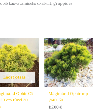
obib kasvatamiseks üksikult, gruppides,
Laost otsas
gimänd Ophir C5
Mägimänd Ophir mp
-20 cm tüvel 20
Ø40-50
m
117,00
€