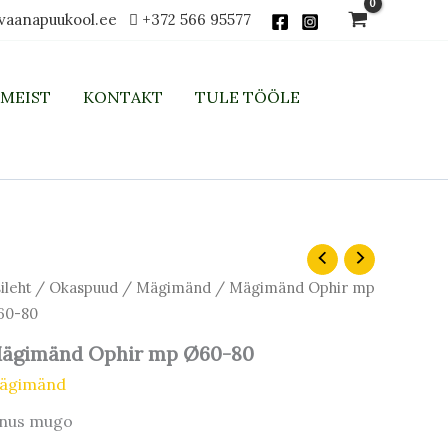
vaanapuukool.ee
+372 566 95577
MEIST
KONTAKT
TULE TÖÖLE
ileht
/
Okaspuud
/
Mägimänd
/ Mägimänd Ophir mp
60-80
ägimänd Ophir mp Ø60-80
ägimänd
inus mugo