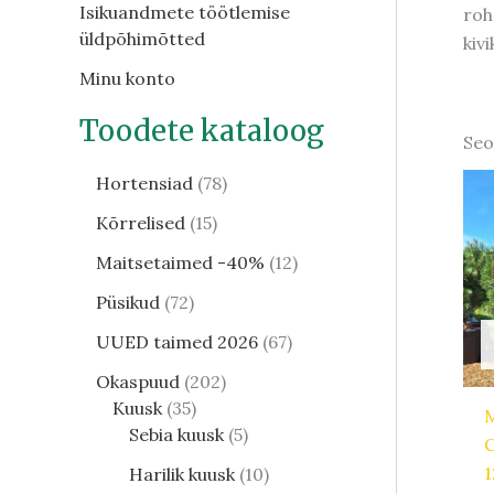
Isikuandmete töötlemise
roh
üldpõhimõtted
kiv
Minu konto
Toodete kataloog
Seo
Hortensiad
78
Kõrrelised
15
Maitsetaimed -40%
12
Püsikud
72
UUED taimed 2026
67
Okaspuud
202
Kuusk
35
Sebia kuusk
5
C
Harilik kuusk
10