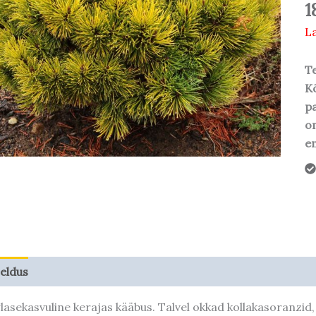
1
La
Te
Kõ
pa
o
em
jeldus
Taime kasvupotentsiaal
lasekasvuline kerajas kääbus. Talvel okkad kollakasoranzid,