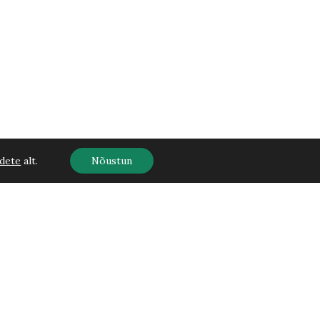
dete
alt.
Nõustun