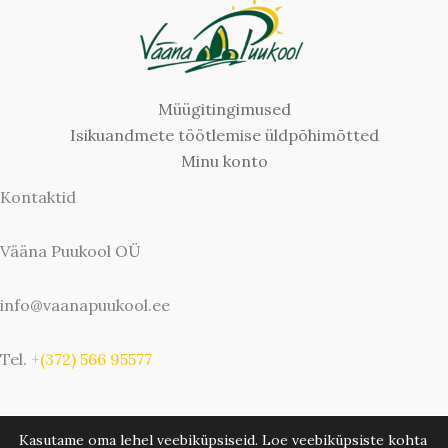
Müügitingimused
Isikuandmete töötlemise üldpõhimõtted
Minu konto
Kontaktid
Vääna Puukool OÜ
info@vaanapuukool.ee
Tel.
+(372) 566 95577
Kasutame oma lehel veebiküpsiseid. Loe veebiküpsiste kohta