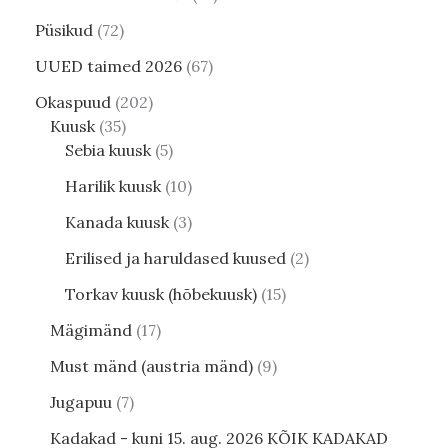
Püsikud
72
UUED taimed 2026
67
Okaspuud
202
Kuusk
35
Sebia kuusk
5
Harilik kuusk
10
Kanada kuusk
3
Erilised ja haruldased kuused
2
Torkav kuusk (hõbekuusk)
15
Mägimänd
17
Must mänd (austria mänd)
9
Jugapuu
7
Kadakad - kuni 15. aug. 2026 KÕIK KADAKAD