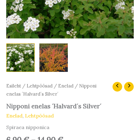
Hinnavahemik:
Nipponi
Esileht
/
Lehtpõõsad
/
Enelad
/ Nipponi
enelas
6,90 €
enelas ´Halvard´s Silver´
´Halvard
kuni
´s
Nipponi enelas ´Halvard´s Silver´
14,90 €
Silver
Enelad
,
Lehtpõõsad
´
kogus
Spiraea nipponica