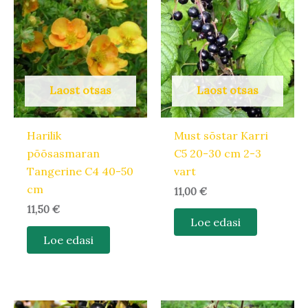
Laost otsas
Laost otsas
Harilik
Must sõstar Karri
põõsasmaran
C5 20-30 cm 2-3
Tangerine C4 40-50
vart
cm
11,00
€
11,50
€
Loe edasi
Loe edasi