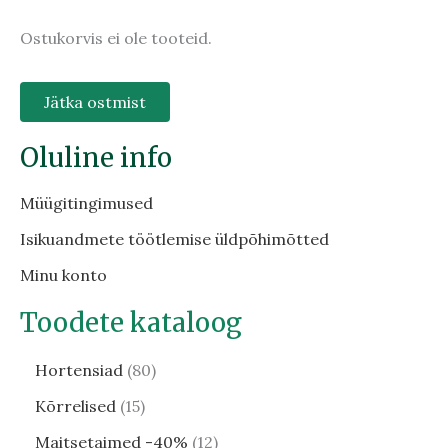
Ostukorvis ei ole tooteid.
Jätka ostmist
Oluline info
Müügitingimused
Isikuandmete töötlemise üldpõhimõtted
Minu konto
Toodete kataloog
Hortensiad
80
Kõrrelised
15
Maitsetaimed -40%
12