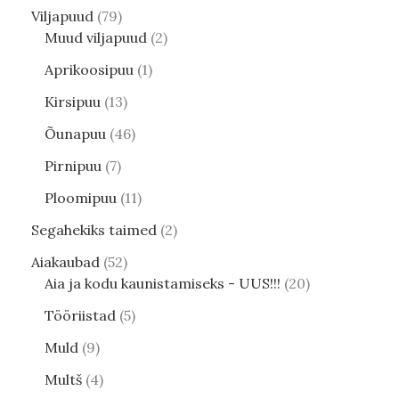
Viljapuud
79
Muud viljapuud
2
Aprikoosipuu
1
Kirsipuu
13
Õunapuu
46
Pirnipuu
7
Ploomipuu
11
Segahekiks taimed
2
Aiakaubad
52
Aia ja kodu kaunistamiseks - UUS!!!
20
Tööriistad
5
Muld
9
Multš
4