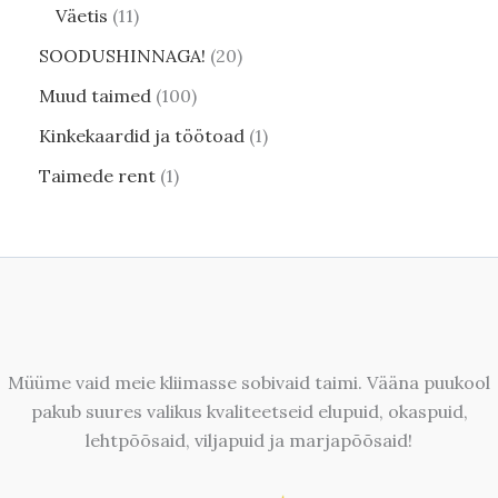
Väetis
11
SOODUSHINNAGA!
20
Muud taimed
100
Kinkekaardid ja töötoad
1
Taimede rent
1
Müüme vaid meie kliimasse sobivaid taimi. Vääna puukool
pakub suures valikus kvaliteetseid elupuid, okaspuid,
lehtpõõsaid, viljapuid ja marjapõõsaid!