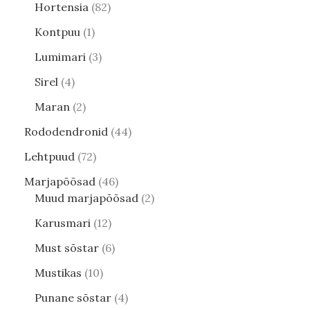
Hortensia
82
Kontpuu
1
Lumimari
3
Sirel
4
Maran
2
Rododendronid
44
Lehtpuud
72
Marjapõõsad
46
Muud marjapõõsad
2
Karusmari
12
Must sõstar
6
Mustikas
10
Punane sõstar
4