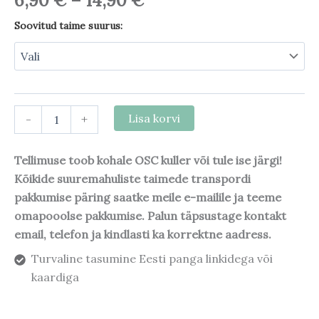
6,90
€
–
14,90
€
Soovitud taime suurus:
-
+
Lisa korvi
Tellimuse toob kohale OSC kuller või tule ise järgi!
Kõikide suuremahuliste taimede transpordi
pakkumise päring saatke meile e-mailile ja teeme
omapooolse pakkumise. Palun täpsustage kontakt
email, telefon ja kindlasti ka korrektne aadress.
Turvaline tasumine Eesti panga linkidega või
kaardiga