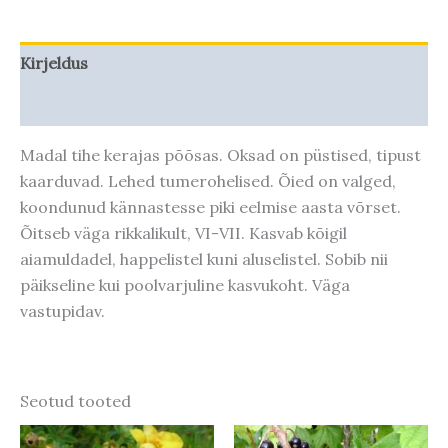
Kirjeldus
Taime kasvupotentsiaal
Madal tihe kerajas põõsas. Oksad on püstised, tipust
kaarduvad. Lehed tumerohelised. Õied on valged,
koondunud kännastesse piki eelmise aasta võrset.
Õitseb väga rikkalikult, VI-VII. Kasvab kõigil
aiamuldadel, happelistel kuni aluselistel. Sobib nii
päikseline kui poolvarjuline kasvukoht. Väga
vastupidav.
Seotud tooted