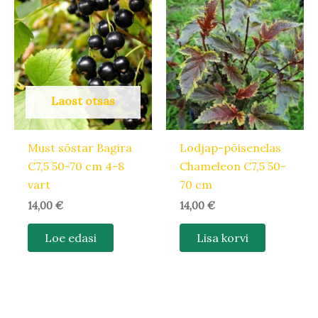
Laost otsas
Must sõstar Bagira
Lodjap-põisenelas
C7,5 50-70 cm 4-8
Chameleon C7,5 50-
vart
70 cm
14,00
€
14,00
€
Loe edasi
Lisa korvi