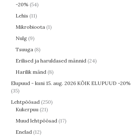
-20%
54
Lehis
11
Mikrobioota
1
Nulg
9
Tsuuga
8
Erilised ja haruldased männid
24
Harilik mänd
8
Elupuud - kuni 15. aug. 2026 KÕIK ELUPUUD -20%
35
Lehtpõõsad
250
Kukerpuu
21
Muud lehtpõõsad
17
Enelad
12