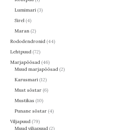
Lumimari
3
Sirel
4
Maran
2
Rododendronid
44
Lehtpuud
72
Marjapõõsad
46
Muud marjapõõsad
2
Karusmari
12
Must sõstar
6
Mustikas
10
Punane sõstar
4
Viljapuud
79
Muud viljapuud
2