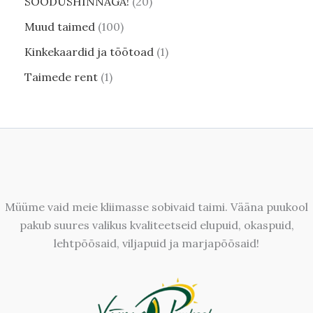
SOODUSHINNAGA!
20
Muud taimed
100
Kinkekaardid ja töötoad
1
Taimede rent
1
Müüme vaid meie kliimasse sobivaid taimi. Vääna puukool
pakub suures valikus kvaliteetseid elupuid, okaspuid,
lehtpõõsaid, viljapuid ja marjapõõsaid!