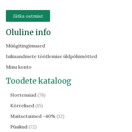
Jätka ostmist
Oluline info
Müügitingimused
Isikuandmete töötlemise üldpõhimõtted
Minu konto
Toodete kataloog
Hortensiad
78
Kõrrelised
15
Maitsetaimed -40%
12
Püsikud
72