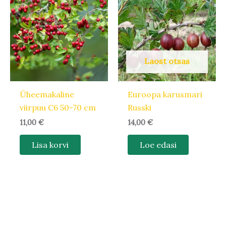
Laost otsas
Üheemakaline
Euroopa karusmari
viirpuu C6 50-70 cm
Russki
11,00
€
14,00
€
Lisa korvi
Loe edasi