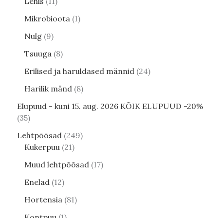
Lehis
11
Mikrobioota
1
Nulg
9
Tsuuga
8
Erilised ja haruldased männid
24
Harilik mänd
8
Elupuud - kuni 15. aug. 2026 KÕIK ELUPUUD -20%
35
Lehtpõõsad
249
Kukerpuu
21
Muud lehtpõõsad
17
Enelad
12
Hortensia
81
Kontpuu
1