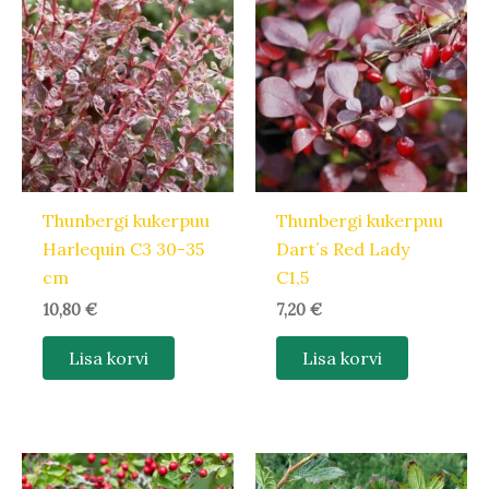
Thunbergi kukerpuu
Thunbergi kukerpuu
Harlequin C3 30-35
Dart´s Red Lady
cm
C1,5
10,80
€
7,20
€
Lisa korvi
Lisa korvi