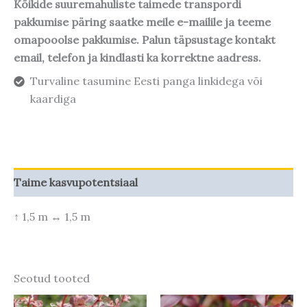
Kõikide suuremahuliste taimede transpordi
pakkumise päring saatke meile e-mailile ja teeme
omapooolse pakkumise. Palun täpsustage kontakt
email, telefon ja kindlasti ka korrektne aadress.
Turvaline tasumine Eesti panga linkidega või
kaardiga
Taime kasvupotentsiaal
↑ 1,5 m ↔ 1,5 m
Seotud tooted