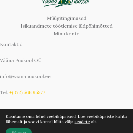
Müügitingimused
Isikuandmete töötlemise üldpõhimõtted
Minu konto
Kontaktid
Vääna Puukool OÜ
info@vaanapuukool.ee
Tel.
+(372) 566 95577
Kasutame oma lehel veebiküpsiseid. Loe veebiküpsiste kohta
lähemalt ja soovi korral lülita välja
seadete
alt.
Copyright © 2026 Vääna Puukool | Bwebbie.com
Nõustun