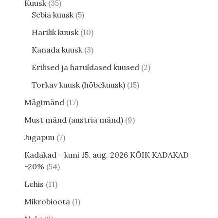
Kuusk
35
Sebia kuusk
5
Harilik kuusk
10
Kanada kuusk
3
Erilised ja haruldased kuused
2
Torkav kuusk (hõbekuusk)
15
Mägimänd
17
Must mänd (austria mänd)
9
Jugapuu
7
Kadakad - kuni 15. aug. 2026 KÕIK KADAKAD
-20%
54
Lehis
11
Mikrobioota
1