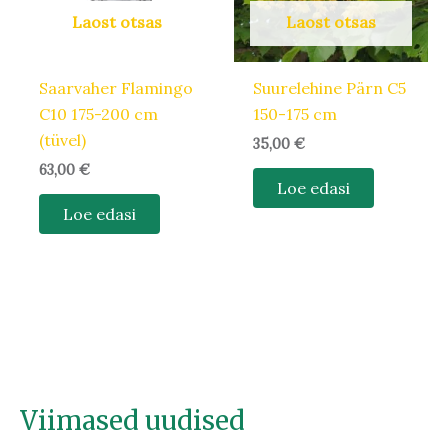
Laost otsas
Laost otsas
Saarvaher Flamingo
Suurelehine Pärn C5
C10 175-200 cm
150-175 cm
(tüvel)
35,00
€
63,00
€
Loe edasi
Loe edasi
Viimased uudised