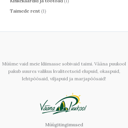
Kinkekaardid ja töötoad
1
Taimede rent
1
Müüme vaid meie kliimasse sobivaid taimi. Vääna puukool
pakub suures valikus kvaliteetseid elupuid, okaspuid,
lehtpõõsaid, viljapuid ja marjapõõsaid!
Müügitingimused