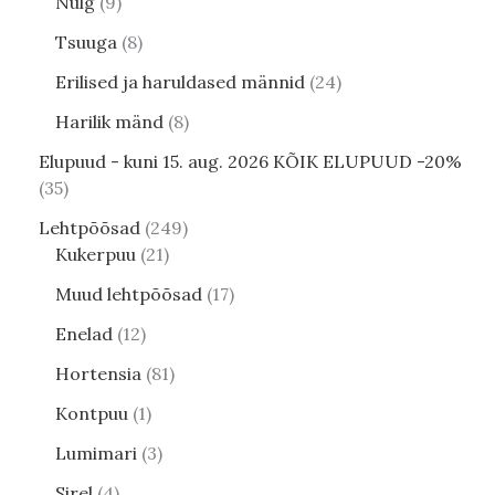
Nulg
9
Tsuuga
8
Erilised ja haruldased männid
24
Harilik mänd
8
Elupuud - kuni 15. aug. 2026 KÕIK ELUPUUD -20%
35
Lehtpõõsad
249
Kukerpuu
21
Muud lehtpõõsad
17
Enelad
12
Hortensia
81
Kontpuu
1
Lumimari
3
Sirel
4