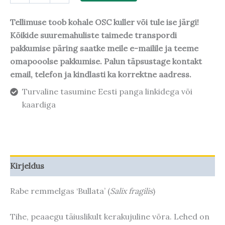
Tellimuse toob kohale OSC kuller või tule ise järgi!
Kõikide suuremahuliste taimede transpordi
pakkumise päring saatke meile e-mailile ja teeme
omapooolse pakkumise. Palun täpsustage kontakt
email, telefon ja kindlasti ka korrektne aadress.
Turvaline tasumine Eesti panga linkidega või
kaardiga
Kirjeldus
Rabe remmelgas ‘Bullata’ (
Salix fragilis
)
Tihe, peaaegu täiuslikult kerakujuline võra. Lehed on