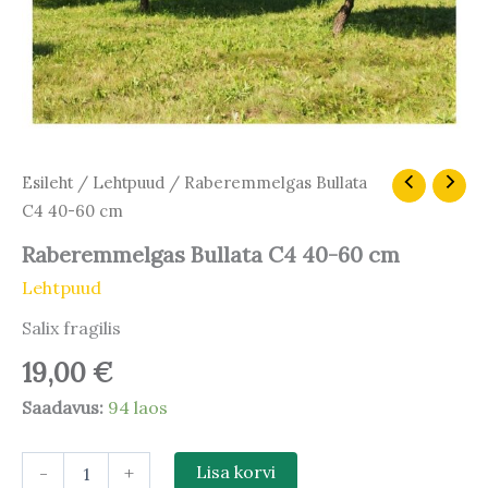
Raberemmelgas
Esileht
/
Lehtpuud
/ Raberemmelgas Bullata
Bullata
C4 40-60 cm
C4
40-
Raberemmelgas Bullata C4 40-60 cm
60
Lehtpuud
cm
kogus
Salix fragilis
19,00
€
Saadavus:
94 laos
-
+
Lisa korvi