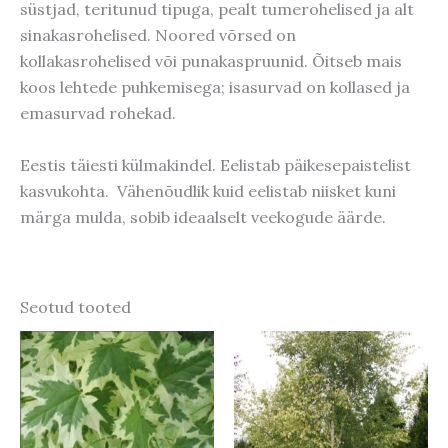
süstjad, teritunud tipuga, pealt tumerohelised ja alt
sinakasrohelised. Noored võrsed on
kollakasrohelised või punakaspruunid. Õitseb mais
koos lehtede puhkemisega; isasurvad on kollased ja
emasurvad rohekad.
Eestis täiesti külmakindel. Eelistab päikesepaistelist
kasvukohta. Vähenõudlik kuid eelistab niisket kuni
märga mulda, sobib ideaalselt veekogude äärde.
Seotud tooted