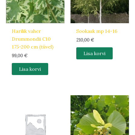
Harilik vaher
Sookask mp 14-16
Drummondii C10
210,00
€
175-200 cm (tüvel)
Lisa korvi
99,00
€
Lisa korvi